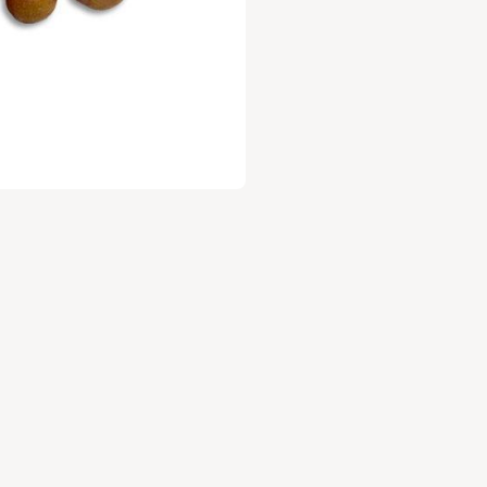
רוכים הבאים למלכת השדה! אנחנו נביא לכן את הפירות והירקות ה