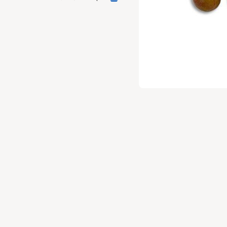
טובים והטריים ביותר❤️ תתחילי לרכוש באתר, בחרי את הירקות וה