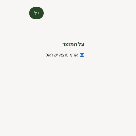
רוכים הבאים למלכת השדה! אנחנו נביא לכן את הפירות והירקות ה
יח'
על המוצר
ארץ מוצא ישראל