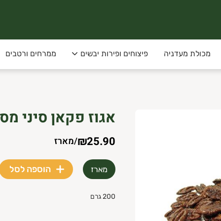
מכולת מעדניה
פיצוחים ופירות יבשים
ממרחים ורטבים
 ישראלית טרייה, מהשדה לצלחת! ;)
אגוז פקאן סיני מס
קיעים, ניר ישראל, תלמי יפה
₪25.90
/
מארז
ת לתזמן את זמן המשלוח המועדף עלייך!
הוספה לסל
מארז
200 גרם