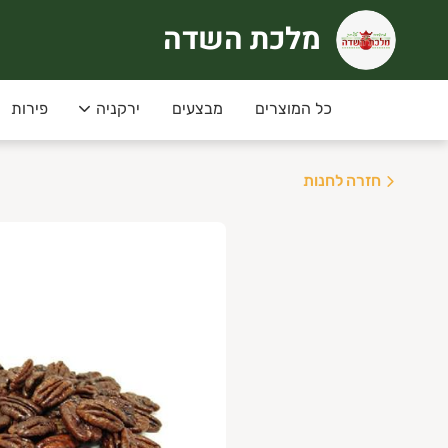
מלכת השדה
לכת השדה
קוחותינו היקרים,
כל המוצרים
מבצעים
ירקניה
פירות
ודה שבחרתם במלכת השדה!
נו מתחייבים לשירות הטוב ביותר ולתבואה חקלאית
חזרה לחנות
דש! משלוחים גם לאשדוד ראשון לציון ולמושבים:
ית שקמה, ברכיה, בת הדר, גיאה, הודייה, זיקים, מב
נוחיותך, המערכת שלנו קלה לתפעול, וישנה אפשרו
לתושבי אשקלון משלוחים מהיום-להיום!
בקנייה מעל 199 משלוח חינם
. (אשקלון בלבד)
*הזמנת מגשי פירות דרך הווצאפ: 053-5400140