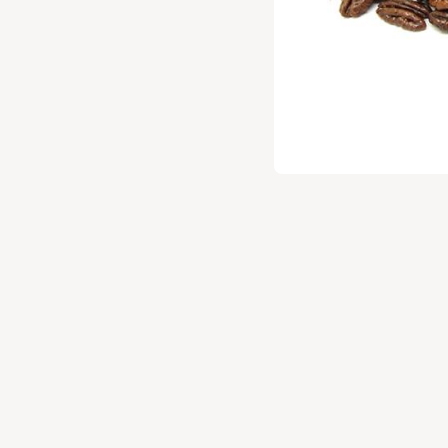
טובים והטריים ביותר❤️ תתחילי לרכוש באתר, בחרי את הירקות וה