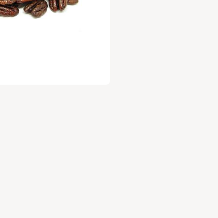
רוכים הבאים למלכת השדה! אנחנו נביא לכן את הפירות והירקות ה