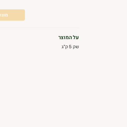
רוכים הבאים למלכת השדה! אנחנו נביא לכן את הפירות והירקות ה
מוצר
על המוצר
שק 5 ק"ג